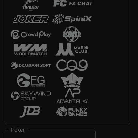
Poker