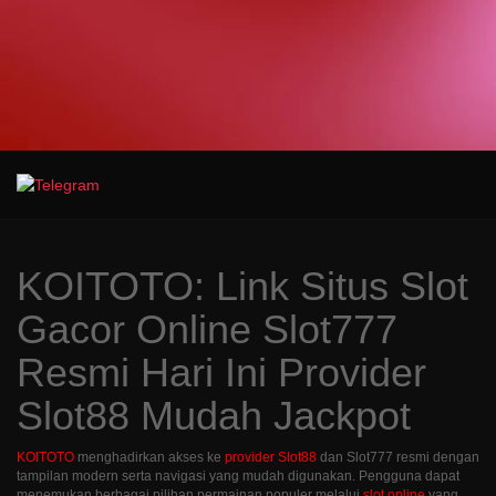
din******
IDR
40,500,500.00
Mahjong Wins
3 – Black
Scatter
rin******
IDR
17,900,500.00
Starlight
Princess™
1000
Ket******
KOITOTO: Link Situs Slot
IDR
27,800,500.00
Gacor Online Slot777
Sweet
Bonanza
Resmi Hari Ini Provider
1000
Slot88 Mudah Jackpot
Sin*******
IDR
230,500,000.00
KOITOTO
menghadirkan akses ke
provider Slot88
dan Slot777 resmi dengan
Gates of
tampilan modern serta navigasi yang mudah digunakan. Pengguna dapat
Olympus 1000
menemukan berbagai pilihan permainan populer melalui
slot online
yang