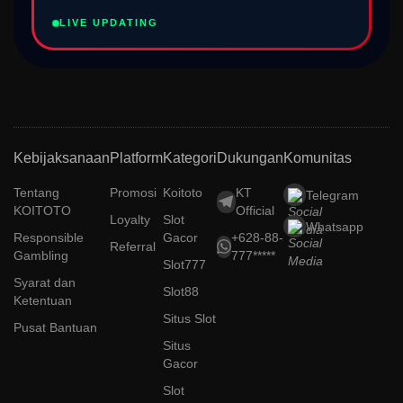
LIVE UPDATING
Kebijaksanaan
Platform
Kategori
Dukungan
Komunitas
Tentang
Promosi
Koitoto
KT
Telegram
KOITOTO
Official
Loyalty
Slot
Whatsapp
Responsible
Gacor
+628-88-
Referral
Gambling
777*****
Slot777
Syarat dan
Slot88
Ketentuan
Situs Slot
Pusat Bantuan
Situs
Gacor
Slot