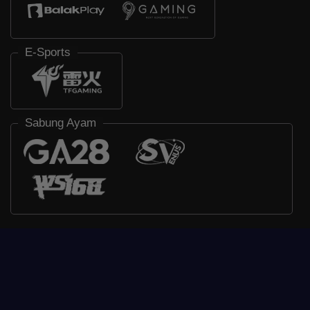
E-Sports
Sabung Ayam