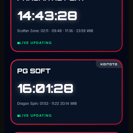
14:43:27
Scatter Zone: 02:11 • 09:48 • 17:36 • 23:59 WIB
LIVE UPDATING
KOITOTO
PG SOFT
16:01:27
Dragon Spin: 01:53 • 11:22 20:14 WIB
LIVE UPDATING