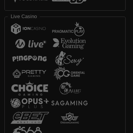
Live Casino