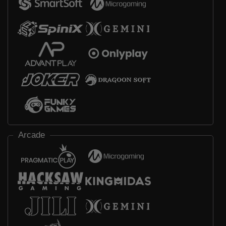
Arcade