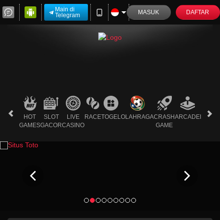
Main di
MASUK
DAFTAR
Telegram
HOT
SLOT
LIVE
RACE
TOGEL
OLAHRAGA
CRASH
ARCADE
POKE
GAMES
GACOR
CASINO
GAME