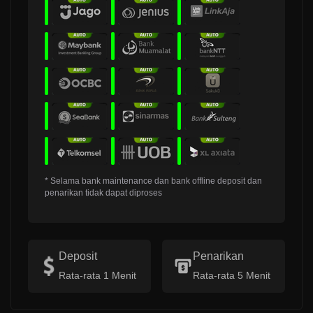
* Selama bank maintenance dan bank offline deposit dan
penarikan tidak dapat diproses
Deposit
Penarikan
Rata-rata 1 Menit
Rata-rata 5 Menit